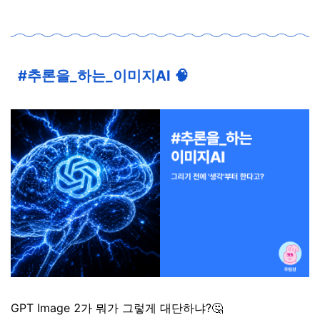
#추론을_하는_이미지AI
🧠
GPT Image 2가 뭐가 그렇게 대단하냐?🤔