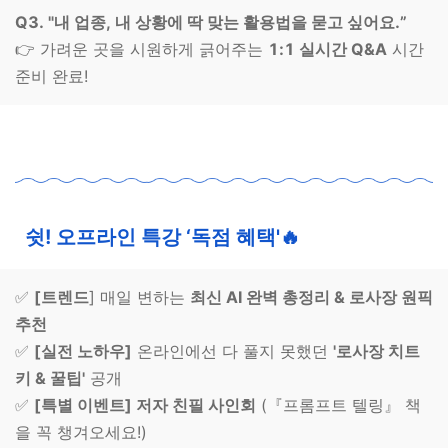
Q3. "내 업종, 내 상황에 딱 맞는 활용법을 묻고 싶어요.”
👉 가려운 곳을 시원하게 긁어주는
1:1 실시간 Q&A
시간
준비 완료!
쉿! 오프라인 특강 ‘독점 혜택'
🔥
✅
[트렌드
] 매일 변하는
최신 AI 완벽 총정리 & 로사장 원픽
추천
✅
[실전 노하우]
온라인에선 다 풀지 못했던
'로사장 치트
키 & 꿀팁'
공개
✅
[특별 이벤트] 저자 친필 사인회
(『프롬프트 텔링』 책
을 꼭 챙겨오세요!)