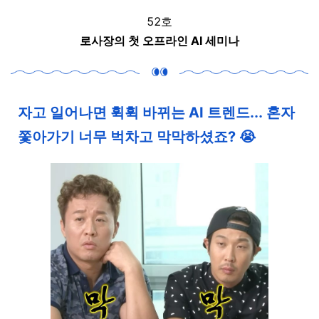
52호
로사장의 첫 오프라인 AI 세미나
자고 일어나면 휙휙 바뀌는 AI 트렌드... 혼자
쫓아가기 너무 벅차고 막막하셨죠? 😭