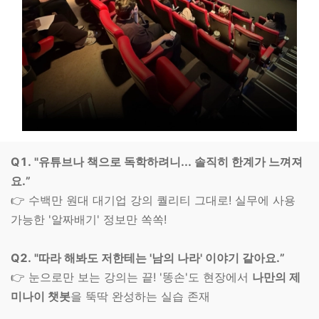
Q1. "유튜브나 책으로 독학하려니... 솔직히 한계가 느껴져
요.”
👉 수백만 원대 대기업 강의 퀄리티 그대로! 실무에 사용
가능한 '알짜배기' 정보만 쏙쏙!
Q2. "따라 해봐도 저한테는 '남의 나라' 이야기 같아요.”
👉 눈으로만 보는 강의는 끝! '똥손'도 현장에서
나만의 제
미나이 챗봇
을 뚝딱 완성하는 실습 존재