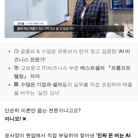
📺 공중파 & 수많은 유튜브가 먼저 찾고 검증한
'AI 비
즈니스 전문가'
📚 교보문고 IT/비즈니스 부문
베스트셀러 『프롬프트
텔링』 저자
🏢
수많은 기업과 셀러
들의 실무를 직접 코칭하며 매출
을 바꾸는 '실전 강사'
단순히 이론만 읊는 전문가냐고요?
아니요!
❌
로사장이 현업에서 직접 부딪히며 찾아낸
'진짜 돈 버는 AI